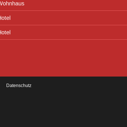
 Wohnhaus
otel
otel
Datenschutz