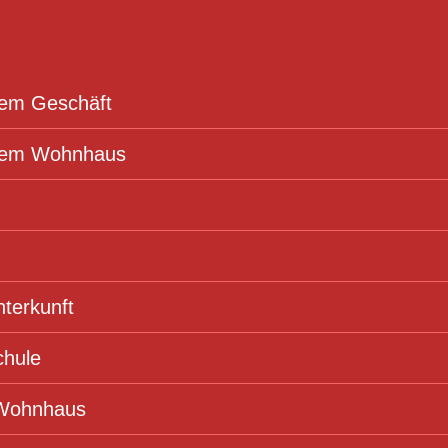
nem Geschäft
inem Wohnhaus
terkunft
chule
 Wohnhaus