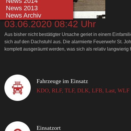
Einsätze 2014
News 2014
Einsätze 2013
News 2013
Einsätze bis 2012
News Archiv
03.06.2020 08:42 Uhr
Aus bisher nicht bestätigter Ursache geriet in einem Einfam
sich auf den Dachstuhl aus. Die alarmierte Feuerwehr St. Jo
komplett ausgeräumt werden, was sich als relativ langwierig
Fahrzeuge im Einsatz
KDO, RLF, TLF, DLK, LFB, Last, WLF
Einsatzort