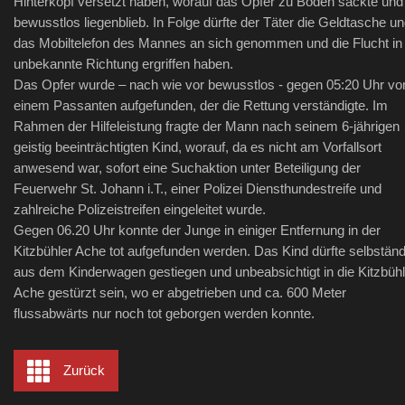
Hinterkopf versetzt haben, worauf das Opfer zu Boden sackte und
bewusstlos liegenblieb. In Folge dürfte der Täter die Geldtasche u
das Mobiltelefon des Mannes an sich genommen und die Flucht in
unbekannte Richtung ergriffen haben.
Das Opfer wurde – nach wie vor bewusstlos - gegen 05:20 Uhr vo
einem Passanten aufgefunden, der die Rettung verständigte. Im
Rahmen der Hilfeleistung fragte der Mann nach seinem 6-jährigen
geistig beeinträchtigten Kind, worauf, da es nicht am Vorfallsort
anwesend war, sofort eine Suchaktion unter Beteiligung der
Feuerwehr St. Johann i.T., einer Polizei Diensthundestreife und
zahlreiche Polizeistreifen eingeleitet wurde.
Gegen 06.20 Uhr konnte der Junge in einiger Entfernung in der
Kitzbühler Ache tot aufgefunden werden. Das Kind dürfte selbständ
aus dem Kinderwagen gestiegen und unbeabsichtigt in die Kitzbühl
Ache gestürzt sein, wo er abgetrieben und ca. 600 Meter
flussabwärts nur noch tot geborgen werden konnte.
Zurück