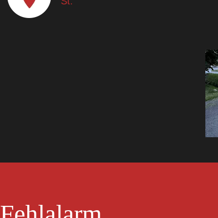
St.
Fehlalarm