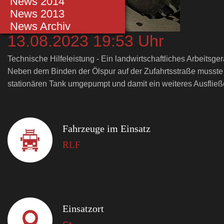
Einsätze 2014
News 2014
Einsätze 2013
News 2013
Einsätze bis 2012
News Archiv
13.08.2023 19:53 Uhr
Technische Hilfeleistung - Ein landwirtschaftliches Arbeitsger
Neben dem Binden der Ölspur auf der Zufahrtsstraße musste 
stationären Tank umgepumpt und damit ein weiteres Ausfließe
Fahrzeuge im Einsatz
RLF
Einsatzort