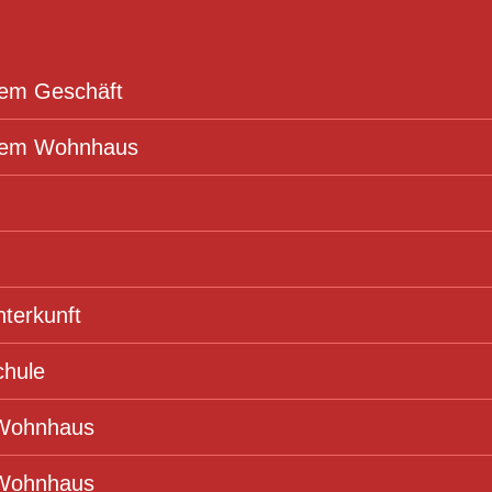
nem Geschäft
inem Wohnhaus
terkunft
chule
 Wohnhaus
 Wohnhaus