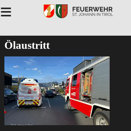
≡
Ölaustritt