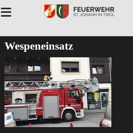
≡
Wespeneinsatz