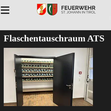
≡
Flaschentauschraum ATS