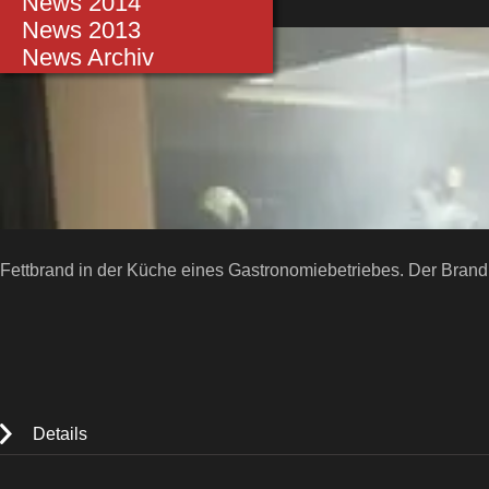
Einsätze 2014
News 2014
31.12.2017 18:19 Uhr
Einsätze 2013
News 2013
Einsätze bis 2012
News Archiv
Fettbrand in der Küche eines Gastronomiebetriebes. Der Bran
Details