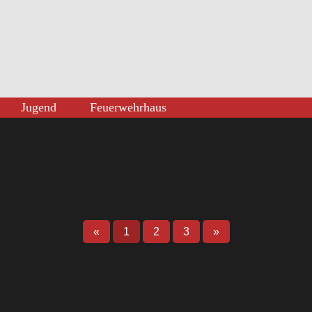
Jugend
Feuerwehrhaus
«
1
2
3
»