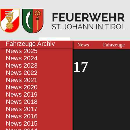
≡
Einsätze 2026
News 2026
Fahrzeuge Archiv
Mannschaft
Einsätze
News
Fahrzeuge
Einsätze 2025
News 2025
Kontakt zu uns
Einsätze 2024
News 2024
Einsätze 2017
Einsätze 2023
News 2023
Einsätze 2022
News 2022
Einsätze 2021
News 2021
Einsätze 2020
News 2020
Einsätze 2019
News 2019
Einsätze 2018
News 2018
Einsätze 2017
News 2017
Einsätze 2016
News 2016
Einsätze 2015
News 2015
Küchenbrand