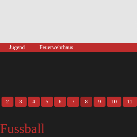
Jugend
Feuerwehrhaus
2
3
4
5
6
7
8
9
10
11
Fussball