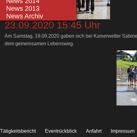
Einsätze 2014
News 2014
Einsätze 2013
News 2013
Einsätze bis 2012
News Archiv
23.09.2020 15:45 Uhr
Am Samstag, 19.09.2020 gaben sich bei Kaiserwetter Sabine u
dem gemeinsamen Lebensweg.
Tätigkeitsbericht
Eventrückblick
Anfahrt
Impressum