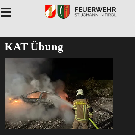
≡
KAT Übung