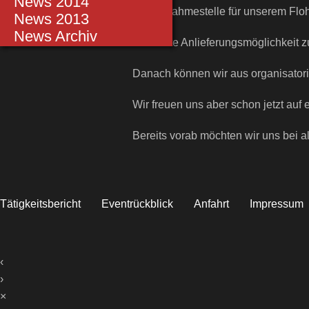
Einsätze 2014
News 2014
Die Annahmestelle für unserem Floh
Einsätze 2013
News 2013
Einsätze bis 2012
News Archiv
Die letzte Anlieferungsmöglichkeit 
Danach können wir aus organisat
Wir freuen uns aber schon jetzt au
Bereits vorab möchten wir uns bei 
Tätigkeitsbericht
Eventrückblick
Anfahrt
Impressum
‹
›
×