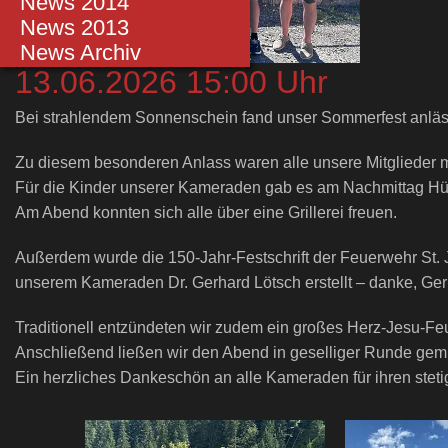
Einsätze 2014
News 2014
Einsätze 2013
News 2013
Einsätze bis 2012
News Archiv
13.06.2026 15:00 Uhr
Bei strahlendem Sonnenschein fand unser Sommerfest anlässl
Zu diesem besonderen Anlass waren alle unsere Mitglieder 
Für die Kinder unserer Kameraden gab es am Nachmittag Hüp
Am Abend konnten sich alle über eine Grillerei freuen.
Außerdem wurde die 150-Jahr-Festschrift der Feuerwehr St. 
unserem Kameraden Dr. Gerhard Lötsch erstellt – danke, Ger
Traditionell entzündeten wir zudem ein großes Herz-Jesu-Feu
Anschließend ließen wir den Abend in geselliger Runde gemü
Ein herzliches Dankeschön an alle Kameraden für ihren steti