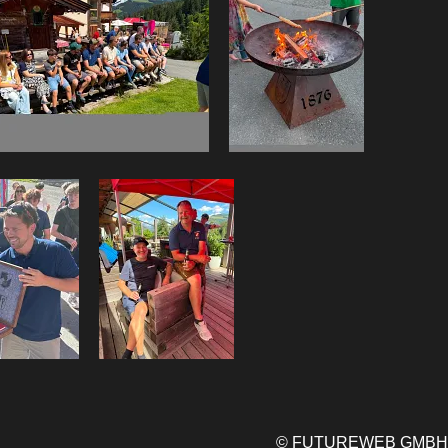
©
FUTUREWEB GMBH