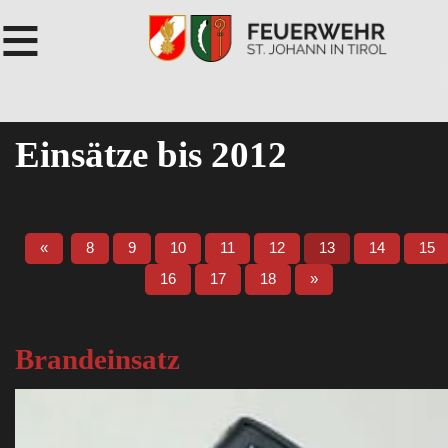
≡
Einsätze bis 2012
«
8
9
10
11
12
13
14
15
16
17
18
»
Brandeinsatz